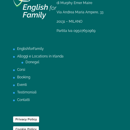
di Murphy Emer Maire
Via Andrea Maria Ampere, 33
20131 – MILANO
Partita Iva 09507650969
EnglishforFamily
Alloggi e Locations in Irlanda
Donegal
Corsi
Booking
Eventi
Testimoniali
Contatti
Privacy Policy
Cookie Policy