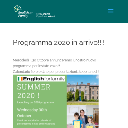
Programma 2020 in arrivo!!!!
Mercoledi il 30 Ottobre annunceremo il nostro nuovo
programma per l’estate 2020 !!
Calendario fiere e date per presentazioni….keep tuned !!