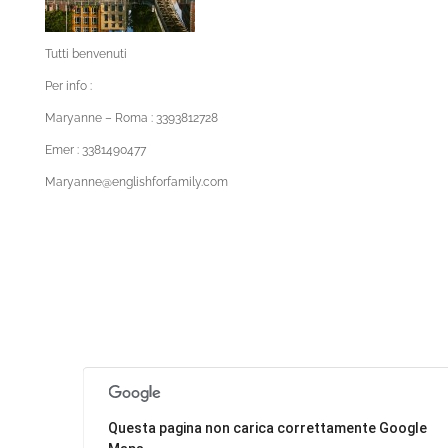
Tutti benvenuti
Per info :
Maryanne – Roma : 3393812728
Emer : 3381490477
Maryanne@englishforfamily.com
Questa pagina non carica correttamente Google