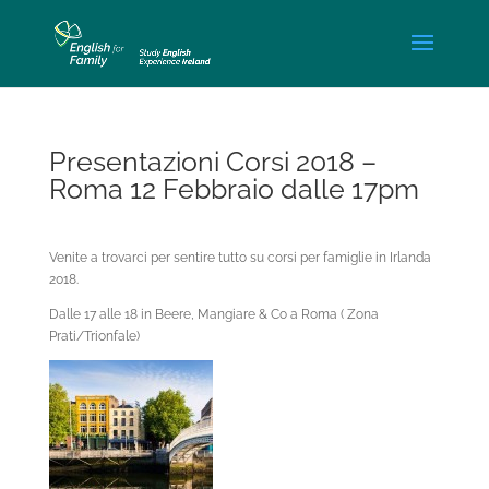
Presentazioni Corsi 2018 –
Roma 12 Febbraio dalle 17pm
Venite a trovarci per sentire tutto su corsi per famiglie in Irlanda
2018.
Dalle 17 alle 18 in Beere, Mangiare & Co a Roma ( Zona
Prati/Trionfale)