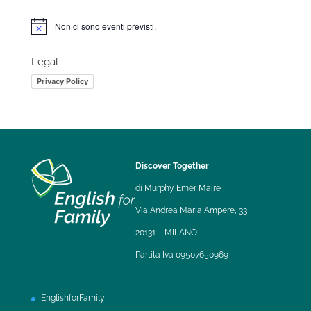
Non ci sono eventi previsti.
Notice
Legal
Privacy Policy
Discover Together
di Murphy Emer Maire
Via Andrea Maria Ampere, 33
20131 – MILANO
Partita Iva 09507650969
EnglishforFamily