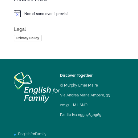
Non ci sono eventi previsti.
Notice
Legal
Privacy Policy
Discover Together
di Murphy Emer Maire
Via Andrea Maria Ampere, 33
20131 – MILANO
Partita Iva 09507650969
EnglishforFamily