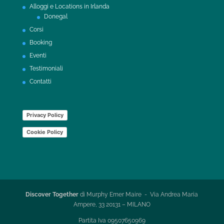
Alloggi e Locations in Irlanda
Donegal
Corsi
Booking
Eventi
Testimoniali
Contatti
Privacy Policy
Cookie Policy
Discover Together
di Murphy Emer Maire - Via Andrea Maria
Ampere, 33 20131 – MILANO
Partita Iva 09507650969